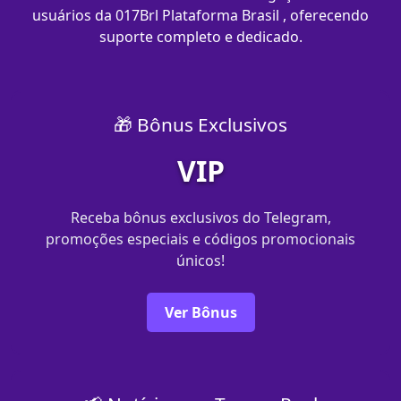
usuários da 017Brl Plataforma Brasil , oferecendo
suporte completo e dedicado.
🎁 Bônus Exclusivos
VIP
Receba bônus exclusivos do Telegram,
promoções especiais e códigos promocionais
únicos!
Ver Bônus