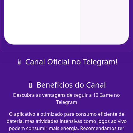
📱 Canal Oficial no Telegram!
📱 Benefícios do Canal
Descubra as vantagens de seguir a 10 Game no
Telegram
O aplicativo é otimizado para consumo eficiente de
bateria, mas atividades intensivas como jogos ao vivo
podem consumir mais energia. Recomendamos ter