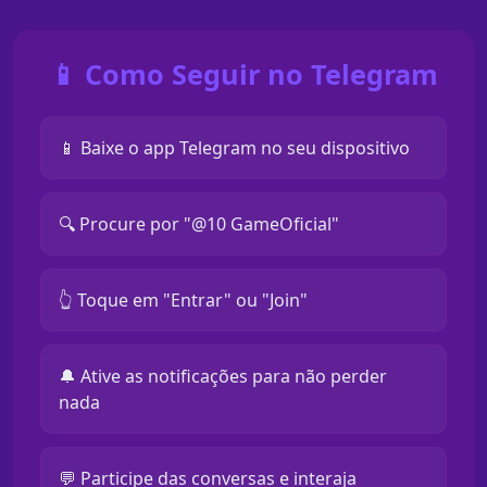
📱 Como Seguir no Telegram
📱 Baixe o app Telegram no seu dispositivo
🔍 Procure por "@10 GameOficial"
👆 Toque em "Entrar" ou "Join"
🔔 Ative as notificações para não perder
nada
💬 Participe das conversas e interaja