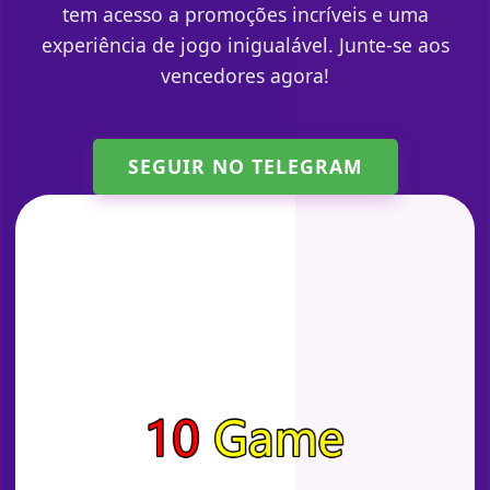
tem acesso a promoções incríveis e uma
experiência de jogo inigualável. Junte-se aos
vencedores agora!
SEGUIR NO TELEGRAM