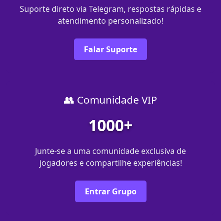
Suporte direto via Telegram, respostas rápidas e
atendimento personalizado!
Falar Suporte
👥 Comunidade VIP
1000+
Junte-se a uma comunidade exclusiva de
jogadores e compartilhe experiências!
Entrar Grupo