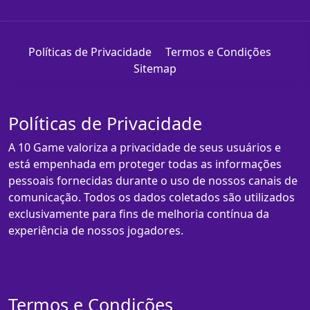
Políticas de Privacidade
Termos e Condições
Sitemap
Políticas de Privacidade
A 10 Game valoriza a privacidade de seus usuários e
está empenhada em proteger todas as informações
pessoais fornecidas durante o uso de nossos canais de
comunicação. Todos os dados coletados são utilizados
exclusivamente para fins de melhoria contínua da
experiência de nossos jogadores.
Termos e Condições