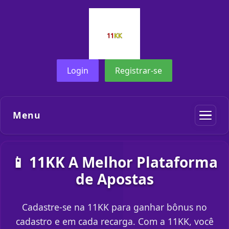
Login
Registrar-se
Menu
📱 11KK A Melhor Plataforma
de Apostas
Cadastre-se na 11KK para ganhar bônus no
cadastro e em cada recarga. Com a 11KK, você