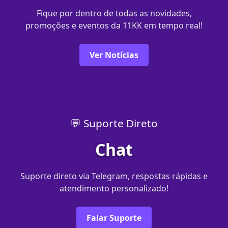
Fique por dentro de todas as novidades,
promoções e eventos da 11KK em tempo real!
Ver Notícias
💬 Suporte Direto
Chat
Suporte direto via Telegram, respostas rápidas e
atendimento personalizado!
Falar Suporte