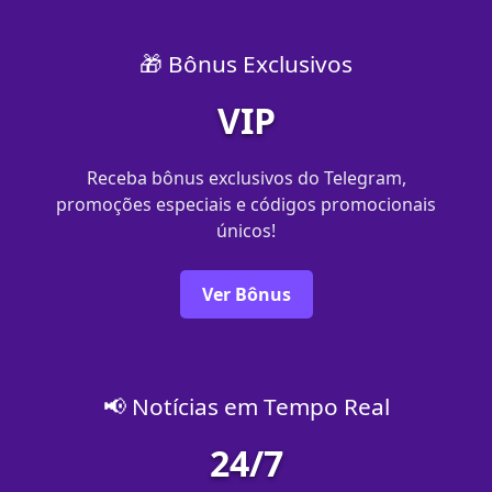
🎁 Bônus Exclusivos
VIP
Receba bônus exclusivos do Telegram,
promoções especiais e códigos promocionais
únicos!
Ver Bônus
📢 Notícias em Tempo Real
24/7