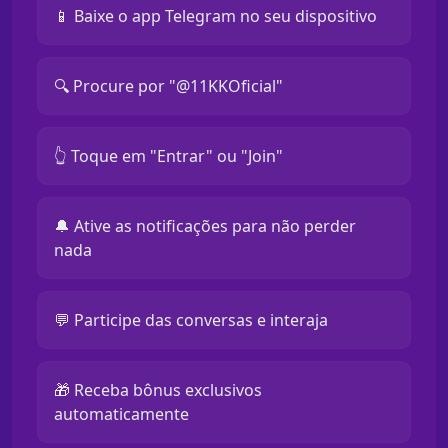
📱 Baixe o app Telegram no seu dispositivo
🔍 Procure por "@11KKOficial"
👆 Toque em "Entrar" ou "Join"
🔔 Ative as notificações para não perder
nada
💬 Participe das conversas e interaja
🎁 Receba bônus exclusivos
automaticamente