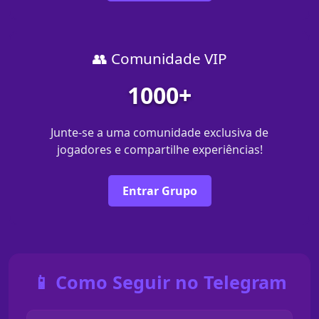
👥 Comunidade VIP
1000+
Junte-se a uma comunidade exclusiva de
jogadores e compartilhe experiências!
Entrar Grupo
📱 Como Seguir no Telegram