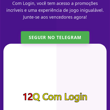
Com Login, você tem acesso a promoções
incríveis e uma experiência de jogo inigualável.
Junte-se aos vencedores agora!
SEGUIR NO TELEGRAM