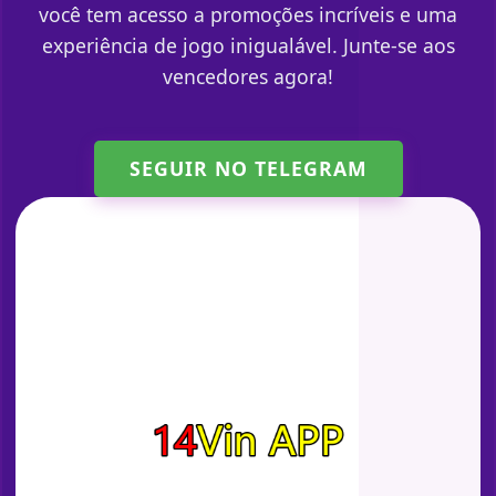
você tem acesso a promoções incríveis e uma
experiência de jogo inigualável. Junte-se aos
vencedores agora!
SEGUIR NO TELEGRAM