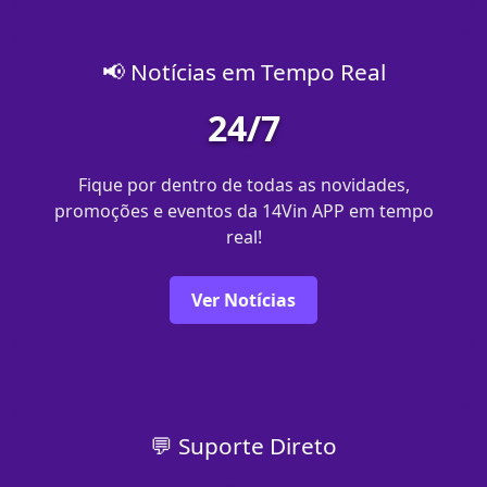
📢 Notícias em Tempo Real
24/7
Fique por dentro de todas as novidades,
promoções e eventos da 14Vin APP em tempo
real!
Ver Notícias
💬 Suporte Direto