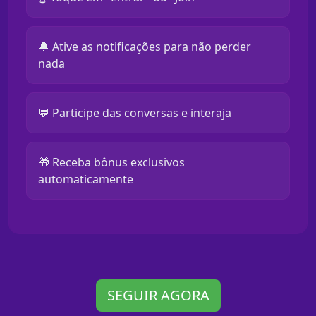
🔔 Ative as notificações para não perder
nada
💬 Participe das conversas e interaja
🎁 Receba bônus exclusivos
automaticamente
SEGUIR AGORA