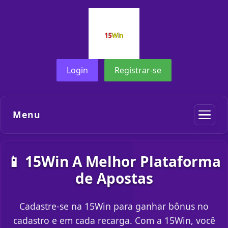
Login
Registrar-se
Menu
📱 15Win A Melhor Plataforma
de Apostas
Cadastre-se na 15Win para ganhar bônus no
cadastro e em cada recarga. Com a 15Win, você