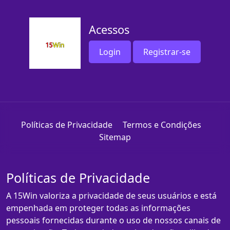
Acessos
Login
Registrar-se
Políticas de Privacidade
Termos e Condições
Sitemap
Políticas de Privacidade
A 15Win valoriza a privacidade de seus usuários e está
empenhada em proteger todas as informações
pessoais fornecidas durante o uso de nossos canais de