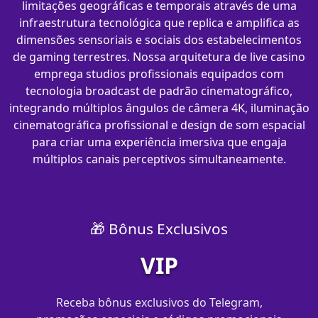
limitações geográficas e temporais através de uma
infraestrutura tecnológica que replica e amplifica as
dimensões sensoriais e sociais dos estabelecimentos
de gaming terrestres. Nossa arquitetura de live casino
emprega studios profissionais equipados com
tecnologia broadcast de padrão cinematográfico,
integrando múltiplos ângulos de câmera 4K, iluminação
cinematográfica profissional e design de som espacial
para criar uma experiência imersiva que engaja
múltiplos canais perceptivos simultaneamente.
🎁 Bônus Exclusivos
VIP
Receba bônus exclusivos do Telegram,