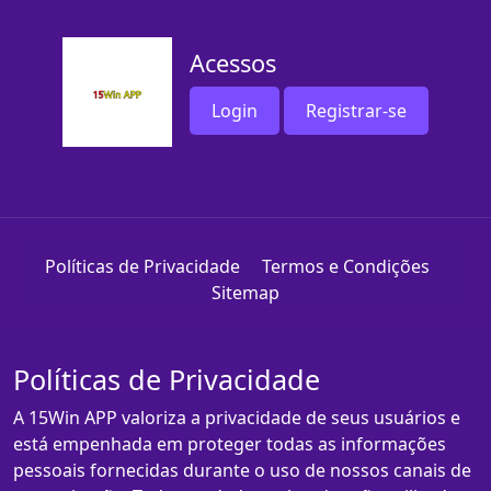
Acessos
Login
Registrar-se
Políticas de Privacidade
Termos e Condições
Sitemap
Políticas de Privacidade
A 15Win APP valoriza a privacidade de seus usuários e
está empenhada em proteger todas as informações
pessoais fornecidas durante o uso de nossos canais de