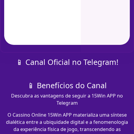
📱 Canal Oficial no Telegram!
📱 Benefícios do Canal
Descubra as vantagens de seguir a 15Win APP no
Telegram
O Cassino Online 15Win APP materializa uma síntese
dialética entre a ubiquidade digital e a fenomenologia
da experiência física de jogo, transcendendo as