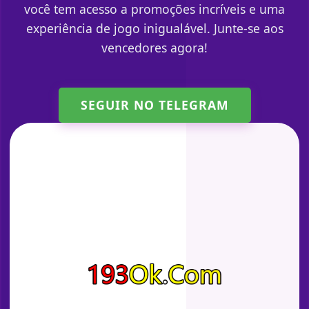
você tem acesso a promoções incríveis e uma
experiência de jogo inigualável. Junte-se aos
vencedores agora!
SEGUIR NO TELEGRAM