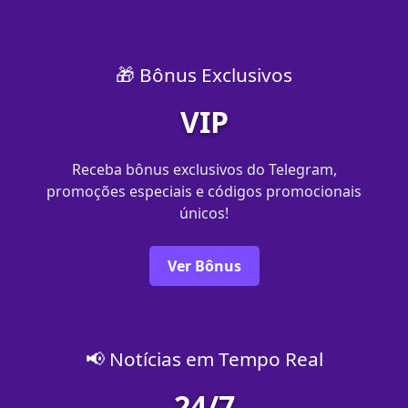
🎁 Bônus Exclusivos
VIP
Receba bônus exclusivos do Telegram,
promoções especiais e códigos promocionais
únicos!
Ver Bônus
📢 Notícias em Tempo Real
24/7