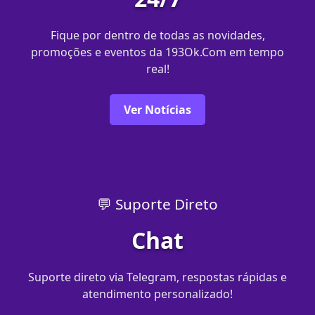
Fique por dentro de todas as novidades,
promoções e eventos da 193Ok.Com em tempo
real!
Ver Notícias
💬 Suporte Direto
Chat
Suporte direto via Telegram, respostas rápidas e
atendimento personalizado!