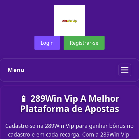
Login
Registrar-se
Menu
📱 289Win Vip A Melhor
Plataforma de Apostas
Cadastre-se na 289Win Vip para ganhar bônus no
cadastro e em cada recarga. Com a 289Win Vip,