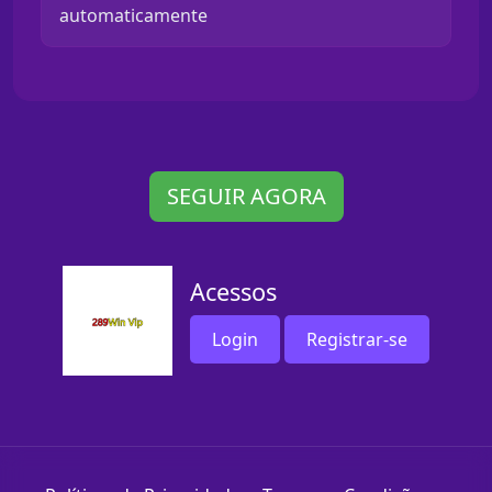
automaticamente
SEGUIR AGORA
Acessos
Login
Registrar-se