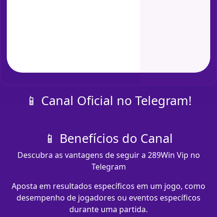
📱 Canal Oficial no Telegram!
📱 Benefícios do Canal
Descubra as vantagens de seguir a 289Win Vip no
Telegram
Aposta em resultados específicos em um jogo, como
desempenho de jogadores ou eventos específicos
durante uma partida.