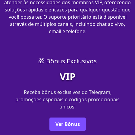
atender às necessidades dos membros VIP, oferecendo
soluções rápidas e eficazes para qualquer questão que
você possa ter. O suporte prioritário está disponível
através de múltiplos canais, incluindo chat ao vivo,
email e telefone.
🎁 Bônus Exclusivos
VIP
Receba bônus exclusivos do Telegram,
promoções especiais e códigos promocionais
únicos!
Ver Bônus