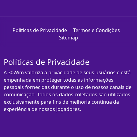
Políticas de Privacidade
Termos e Condições
Sitemap
Políticas de Privacidade
A 30Wim valoriza a privacidade de seus usuários e está
empenhada em proteger todas as informações
pessoais fornecidas durante o uso de nossos canais de
comunicação. Todos os dados coletados são utilizados
exclusivamente para fins de melhoria contínua da
experiência de nossos jogadores.