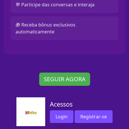
💬 Participe das conversas e interaja
🎁 Receba bônus exclusivos
automaticamente
SEGUIR AGORA
Acessos
Login
Registrar-se