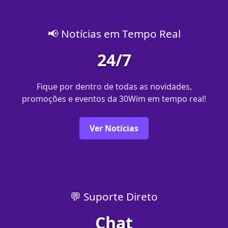
📢 Notícias em Tempo Real
24/7
Fique por dentro de todas as novidades,
promoções e eventos da 30Wim em tempo real!
Ver Notícias
💬 Suporte Direto
Chat