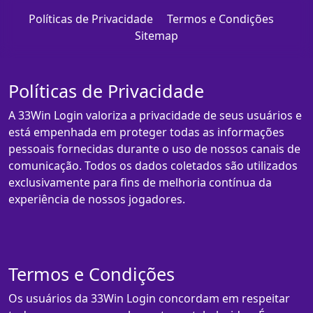
Políticas de Privacidade
Termos e Condições
Sitemap
Políticas de Privacidade
A 33Win Login valoriza a privacidade de seus usuários e
está empenhada em proteger todas as informações
pessoais fornecidas durante o uso de nossos canais de
comunicação. Todos os dados coletados são utilizados
exclusivamente para fins de melhoria contínua da
experiência de nossos jogadores.
Termos e Condições
Os usuários da 33Win Login concordam em respeitar