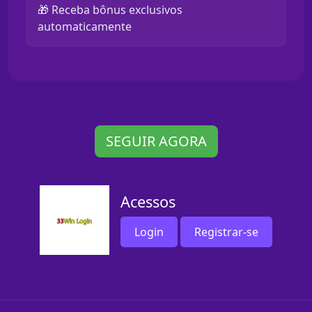
🎁 Receba bônus exclusivos
automaticamente
SEGUIR AGORA
Acessos
Login
Registrar-se