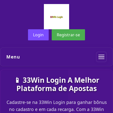
Login
Registrar-se
Menu
📱 33Win Login A Melhor
Plataforma de Apostas
Cadastre-se na 33Win Login para ganhar bônus
no cadastro e em cada recarga. Com a 33Win