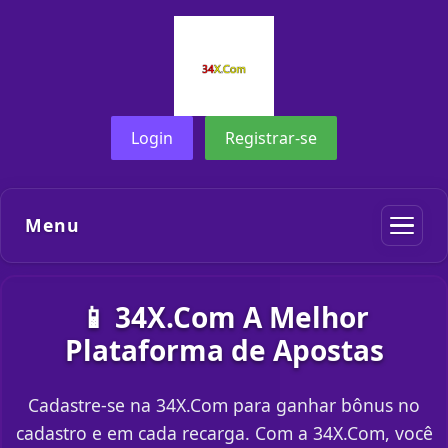
Login
Registrar-se
Menu
📱 34X.Com A Melhor
Plataforma de Apostas
Cadastre-se na 34X.Com para ganhar bônus no
cadastro e em cada recarga. Com a 34X.Com, você