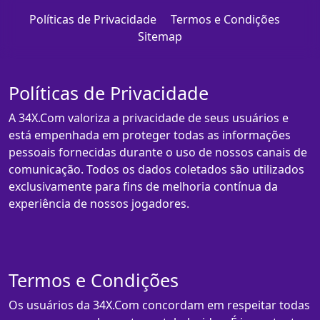
Políticas de Privacidade
Termos e Condições
Sitemap
Políticas de Privacidade
A 34X.Com valoriza a privacidade de seus usuários e
está empenhada em proteger todas as informações
pessoais fornecidas durante o uso de nossos canais de
comunicação. Todos os dados coletados são utilizados
exclusivamente para fins de melhoria contínua da
experiência de nossos jogadores.
Termos e Condições
Os usuários da 34X.Com concordam em respeitar todas