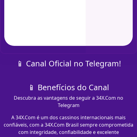
📱 Canal Oficial no Telegram!
📱 Benefícios do Canal
Descubra as vantagens de seguir a 34X.Com no
Telegram
A 34X.Com é um dos cassinos internacionais mais
confiáveis, com a 34X.Com Brasil sempre comprometida
com integridade, confiabilidade e excelente