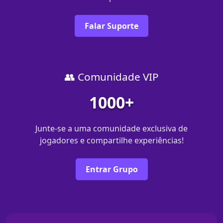
Falar Suporte
👥 Comunidade VIP
1000+
Junte-se a uma comunidade exclusiva de
jogadores e compartilhe experiências!
Entrar Grupo