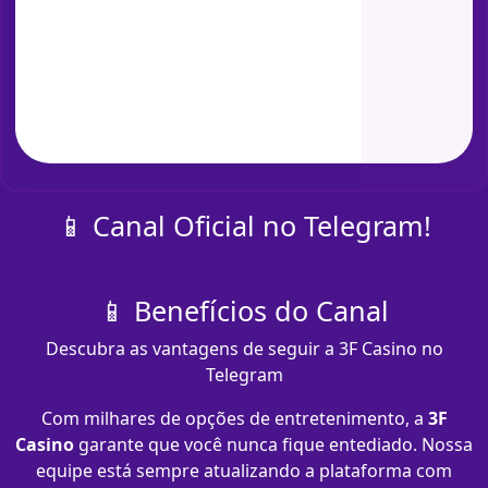
📱 Canal Oficial no Telegram!
📱 Benefícios do Canal
Descubra as vantagens de seguir a 3F Casino no
Telegram
Com milhares de opções de entretenimento, a
3F
Casino
garante que você nunca fique entediado. Nossa
equipe está sempre atualizando a plataforma com