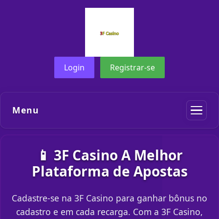
Login
Registrar-se
Menu
📱 3F Casino A Melhor
Plataforma de Apostas
Cadastre-se na 3F Casino para ganhar bônus no
cadastro e em cada recarga. Com a 3F Casino,