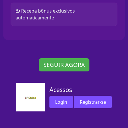
🎁 Receba bônus exclusivos
automaticamente
SEGUIR AGORA
Acessos
Login
Registrar-se