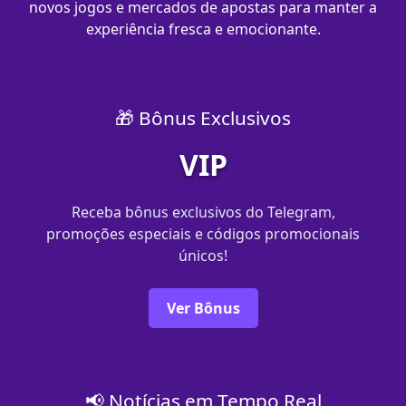
novos jogos e mercados de apostas para manter a
experiência fresca e emocionante.
🎁 Bônus Exclusivos
VIP
Receba bônus exclusivos do Telegram,
promoções especiais e códigos promocionais
únicos!
Ver Bônus
📢 Notícias em Tempo Real