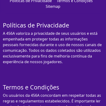
Políticas de Privacidade
Termos e Condições
Sitemap
Políticas de Privacidade
A 456A valoriza a privacidade de seus usuários e está
empenhada em proteger todas as informações
pessoais fornecidas durante o uso de nossos canais de
comunicação. Todos os dados coletados são utilizados
exclusivamente para fins de melhoria contínua da
experiência de nossos jogadores.
Termos e Condições
Os usuários da 456A concordam em respeitar todas as
regras e regulamentos estabelecidos. É importante ler