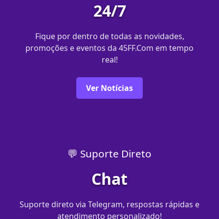
24/7
Fique por dentro de todas as novidades,
promoções e eventos da 45FF.Com em tempo
real!
Ver Notícias
💬 Suporte Direto
Chat
Suporte direto via Telegram, respostas rápidas e
atendimento personalizado!