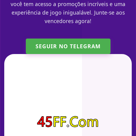
você tem acesso a promoções incríveis e uma
experiência de jogo inigualável. Junte-se aos
vencedores agora!
SEGUIR NO TELEGRAM