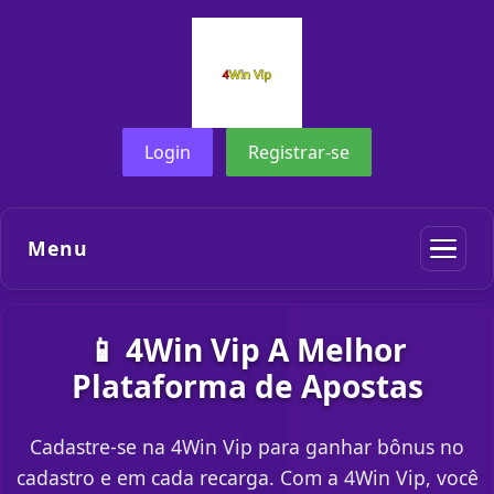
Login
Registrar-se
Menu
📱 4Win Vip A Melhor
Plataforma de Apostas
Cadastre-se na 4Win Vip para ganhar bônus no
cadastro e em cada recarga. Com a 4Win Vip, você