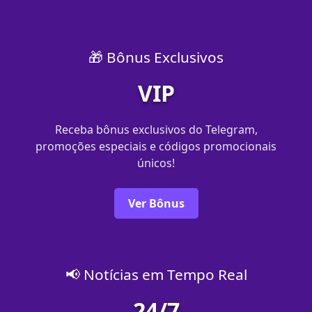
🎁 Bônus Exclusivos
VIP
Receba bônus exclusivos do Telegram,
promoções especiais e códigos promocionais
únicos!
Ver Bônus
📢 Notícias em Tempo Real
24/7