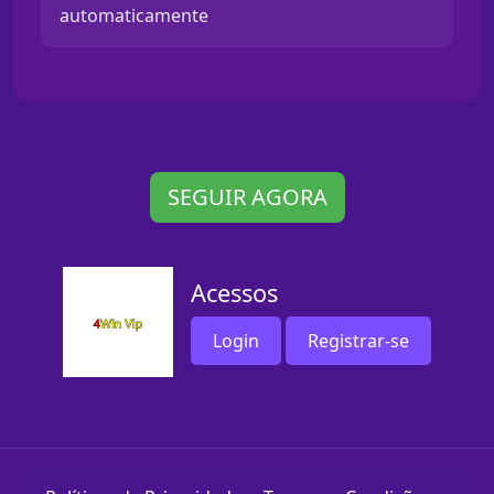
automaticamente
SEGUIR AGORA
Acessos
Login
Registrar-se