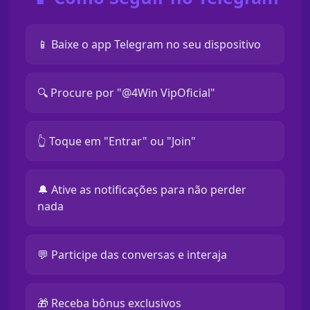
📱 Baixe o app Telegram no seu dispositivo
🔍 Procure por "@4Win VipOficial"
👆 Toque em "Entrar" ou "Join"
🔔 Ative as notificações para não perder
nada
💬 Participe das conversas e interaja
🎁 Receba bônus exclusivos