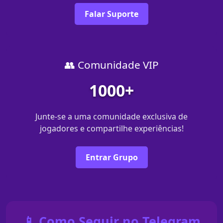
Falar Suporte
👥 Comunidade VIP
1000+
Junte-se a uma comunidade exclusiva de
jogadores e compartilhe experiências!
Entrar Grupo
📱 Como Seguir no Telegram