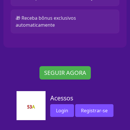
🎁 Receba bônus exclusivos
automaticamente
SEGUIR AGORA
Acessos
Login
Registrar-se