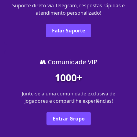
Suporte direto via Telegram, respostas rápidas e
atendimento personalizado!
Falar Suporte
👥 Comunidade VIP
1000+
Junte-se a uma comunidade exclusiva de
jogadores e compartilhe experiências!
Entrar Grupo