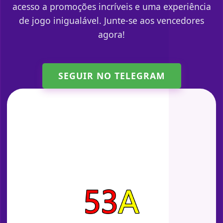
acesso a promoções incríveis e uma experiência
de jogo inigualável. Junte-se aos vencedores
agora!
SEGUIR NO TELEGRAM