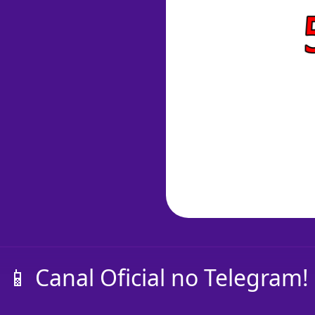
📱 Canal Oficial no Telegram!