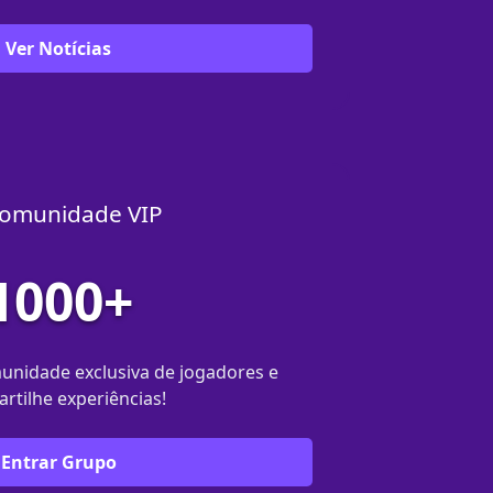
Ver Notícias
Comunidade VIP
1000+
unidade exclusiva de jogadores e
rtilhe experiências!
Entrar Grupo