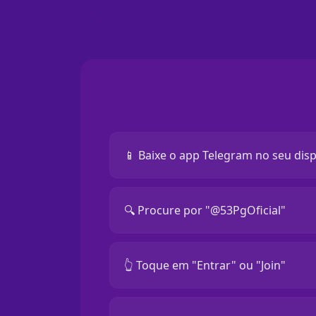
📱 Baixe o app Telegram no seu disp
🔍 Procure por "@53PgOficial"
👆 Toque em "Entrar" ou "Join"