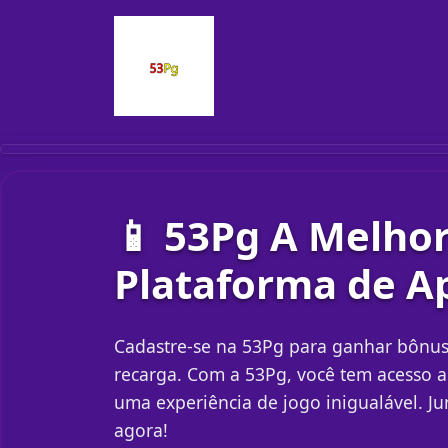
📱 53Pg A Melho
Plataforma de A
Cadastre-se na 53Pg para ganhar bônus
recarga. Com a 53Pg, você tem acesso a
uma experiência de jogo inigualável. J
agora!