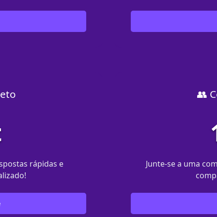
reto
👥 
t
espostas rápidas e
Junte-se a uma com
lizado!
compa
e