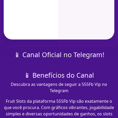
📱 Canal Oficial no Telegram!
📱 Benefícios do Canal
Descubra as vantagens de seguir a 555Fb Vip no
Telegram
Fruit Slots da plataforma 555Fb Vip são exatamente o
que você procura. Com gráficos vibrantes, jogabilidade
simples e diversas oportunidades de ganhos, os slots