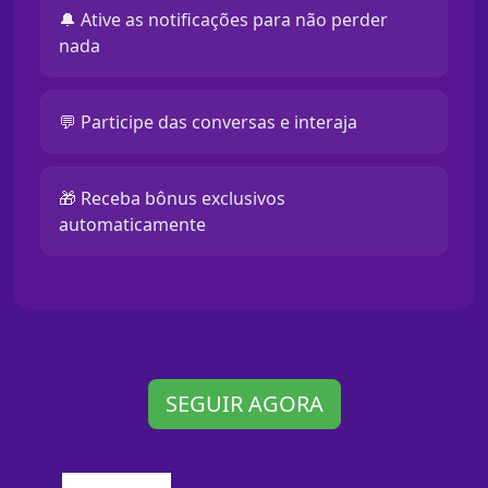
🔔 Ative as notificações para não perder
nada
💬 Participe das conversas e interaja
🎁 Receba bônus exclusivos
automaticamente
SEGUIR AGORA