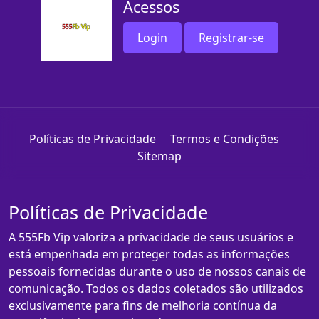
Acessos
Login
Registrar-se
Políticas de Privacidade
Termos e Condições
Sitemap
Políticas de Privacidade
A 555Fb Vip valoriza a privacidade de seus usuários e
está empenhada em proteger todas as informações
pessoais fornecidas durante o uso de nossos canais de
comunicação. Todos os dados coletados são utilizados
exclusivamente para fins de melhoria contínua da