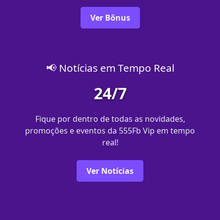
Ver Bônus
📢 Notícias em Tempo Real
24/7
Fique por dentro de todas as novidades,
promoções e eventos da 555Fb Vip em tempo
real!
Ver Notícias