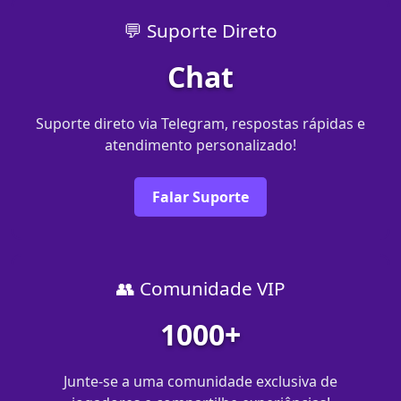
💬 Suporte Direto
Chat
Suporte direto via Telegram, respostas rápidas e
atendimento personalizado!
Falar Suporte
👥 Comunidade VIP
1000+
Junte-se a uma comunidade exclusiva de