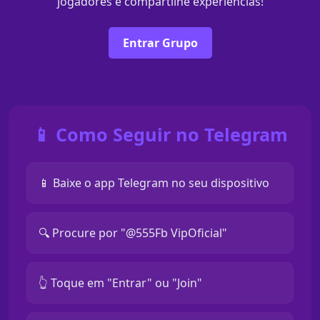
jogadores e compartilhe experiências!
Entrar Grupo
📱 Como Seguir no Telegram
📱 Baixe o app Telegram no seu dispositivo
🔍 Procure por "@555Fb VipOficial"
👆 Toque em "Entrar" ou "Join"