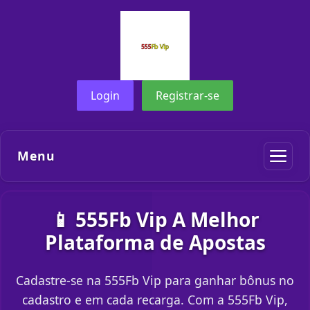
Login
Registrar-se
Menu
📱 555Fb Vip A Melhor
Plataforma de Apostas
Cadastre-se na 555Fb Vip para ganhar bônus no
cadastro e em cada recarga. Com a 555Fb Vip,