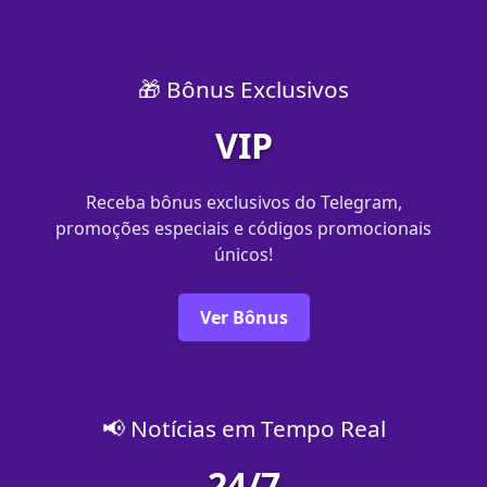
🎁 Bônus Exclusivos
VIP
Receba bônus exclusivos do Telegram,
promoções especiais e códigos promocionais
únicos!
Ver Bônus
📢 Notícias em Tempo Real
24/7