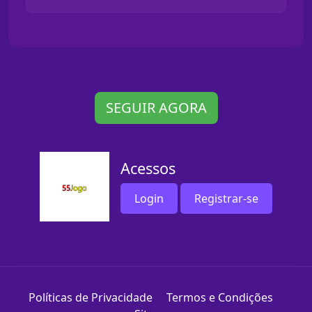
SEGUIR AGORA
Acessos
Login
Registrar-se
Políticas de Privacidade
Termos e Condições