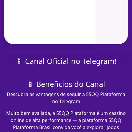
📱 Canal Oficial no Telegram!
📱 Benefícios do Canal
Descubra as vantagens de seguir a 55QQ Plataforma
no Telegram
Muito bem avaliada, a 55QQ Plataforma é um cassino
online de alta performance — a plataforma 55QQ
Plataforma Brasil convida você a explorar jogos