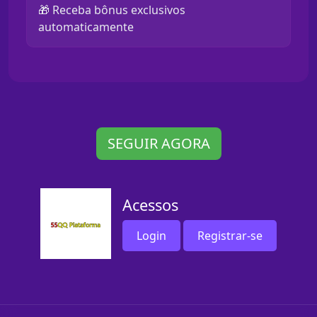
🎁 Receba bônus exclusivos
automaticamente
SEGUIR AGORA
Acessos
Login
Registrar-se