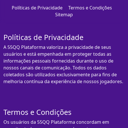
Políticas de Privacidade
Termos e Condições
Sitemap
Políticas de Privacidade
A 55QQ Plataforma valoriza a privacidade de seus
usuários e está empenhada em proteger todas as
informações pessoais fornecidas durante o uso de
nossos canais de comunicação. Todos os dados
coletados são utilizados exclusivamente para fins de
melhoria contínua da experiência de nossos jogadores.
Termos e Condições
Os usuários da 55QQ Plataforma concordam em