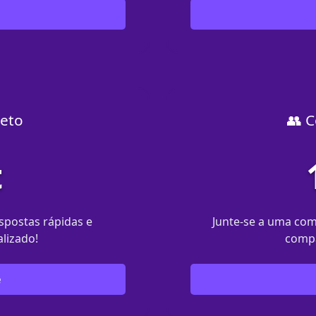
reto
👥 
t
espostas rápidas e
Junte-se a uma com
lizado!
compa
e