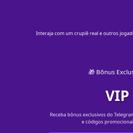
Interaja com um crupiê real e outros jogad
🎁 Bônus Exclu
VIP
Receba bônus exclusivos do Telegra
e códigos promocionai