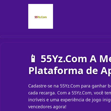
📱 55Yz.Com A M
Plataforma de A
Cadastre-se na 55Yz.Com para ganhar b
cada recarga. Com a 55Yz.Com, você te
incríveis e uma experiência de jogo inig
vencedores agora!