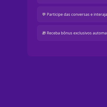
💬 Participe das conversas e interaj
🎁 Receba bônus exclusivos autom