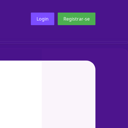
Login
Registrar-se