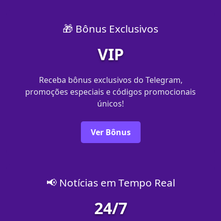
🎁 Bônus Exclusivos
VIP
Receba bônus exclusivos do Telegram,
promoções especiais e códigos promocionais
únicos!
Ver Bônus
📢 Notícias em Tempo Real
24/7