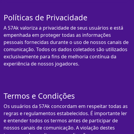
Políticas de Privacidade
A 57Ak valoriza a privacidade de seus usuários e está
empenhada em proteger todas as informações
pessoais fornecidas durante o uso de nossos canais de
comunicação. Todos os dados coletados são utilizados
exclusivamente para fins de melhoria contínua da
experiência de nossos jogadores.
Termos e Condições
Os usuários da 57Ak concordam em respeitar todas as
regras e regulamentos estabelecidos. É importante ler
e entender todos os termos antes de participar de
nossos canais de comunicação. A violação destes