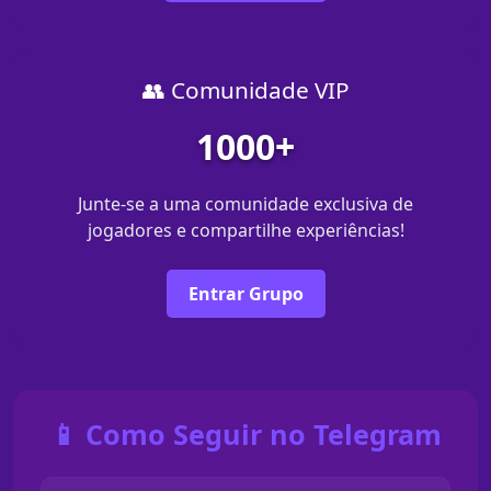
👥 Comunidade VIP
1000+
Junte-se a uma comunidade exclusiva de
jogadores e compartilhe experiências!
Entrar Grupo
📱 Como Seguir no Telegram