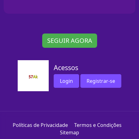
SEGUIR AGORA
Acessos
Login
Registrar-se
Políticas de Privacidade
Termos e Condições
Sitemap