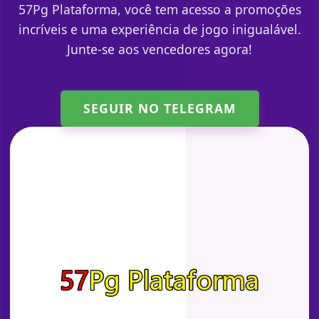
57Pg Plataforma, você tem acesso a promoções
incríveis e uma experiência de jogo inigualável.
Junte-se aos vencedores agora!
SEGUIR NO TELEGRAM