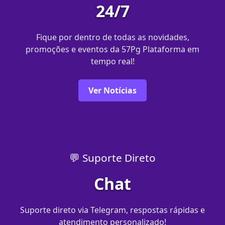
24/7
Fique por dentro de todas as novidades,
promoções e eventos da 57Pg Plataforma em
tempo real!
Ver Notícias
💬 Suporte Direto
Chat
Suporte direto via Telegram, respostas rápidas e
atendimento personalizado!