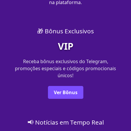
na plataforma.
🎁 Bônus Exclusivos
VIP
Receba bônus exclusivos do Telegram,
promoções especiais e códigos promocionais
únicos!
Ver Bônus
📢 Notícias em Tempo Real