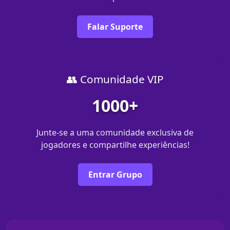
Falar Suporte
👥 Comunidade VIP
1000+
Junte-se a uma comunidade exclusiva de
jogadores e compartilhe experiências!
Entrar Grupo