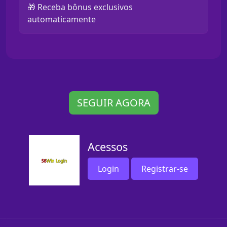
🎁 Receba bônus exclusivos
automaticamente
SEGUIR AGORA
Acessos
Login
Registrar-se