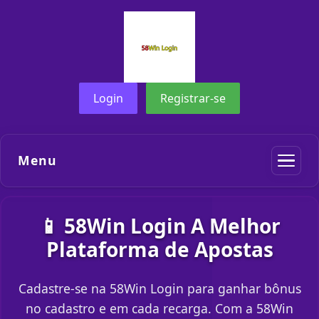
Login
Registrar-se
Menu
📱 58Win Login A Melhor
Plataforma de Apostas
Cadastre-se na 58Win Login para ganhar bônus
no cadastro e em cada recarga. Com a 58Win