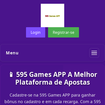
Login
Registrar-se
Menu
📱 595 Games APP A Melhor
Plataforma de Apostas
Cadastre-se na 595 Games APP para ganhar
bônus no cadastro e em cada recarga. Com a 595