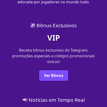
adorada por jogadores no mundo todo.
🎁 Bônus Exclusivos
VIP
Receba bônus exclusivos do Telegram,
promoções especiais e códigos promocionais
únicos!
Ver Bônus
📢 Notícias em Tempo Real