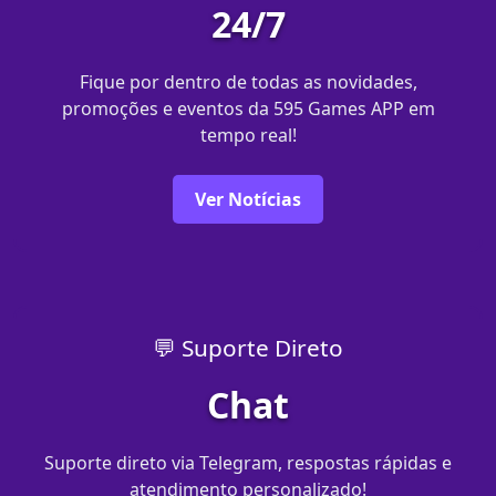
24/7
Fique por dentro de todas as novidades,
promoções e eventos da 595 Games APP em
tempo real!
Ver Notícias
💬 Suporte Direto
Chat
Suporte direto via Telegram, respostas rápidas e
atendimento personalizado!