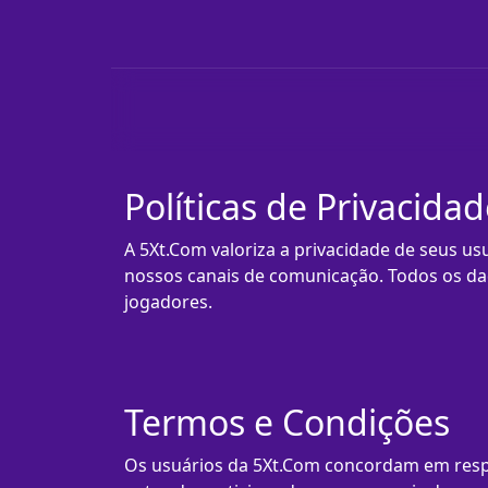
Políticas de Privacida
A 5Xt.Com valoriza a privacidade de seus u
nossos canais de comunicação. Todos os dad
jogadores.
Termos e Condições
Os usuários da 5Xt.Com concordam em respei