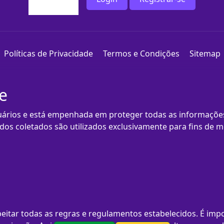
Políticas de Privacidade
Termos e Condições
Sitemap
de
suários e está empenhada em proteger todas as informaçõe
os coletados são utilizados exclusivamente para fins de m
tar todas as regras e regulamentos estabelecidos. É impo