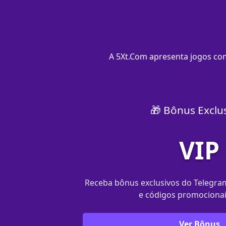
A 5Xt.Com apresenta jogos com 
🎁 Bônus Exclu
VIP
Receba bônus exclusivos do Telegra
e códigos promocionai
Ver Bônus