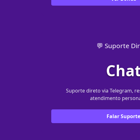
💬 Suporte Di
Cha
Suporte direto via Telegram, r
atendimento persona
Falar Suport