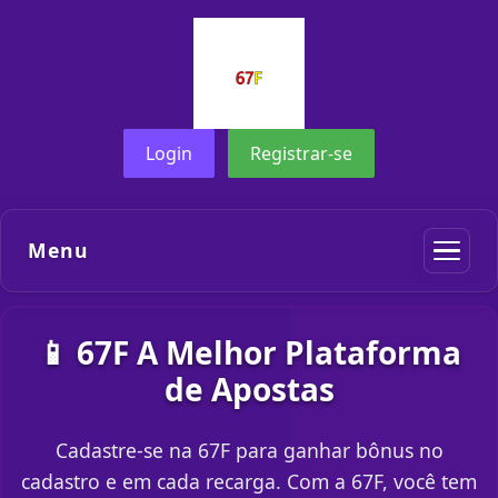
Login
Registrar-se
Menu
📱 67F A Melhor Plataforma
de Apostas
Cadastre-se na 67F para ganhar bônus no
cadastro e em cada recarga. Com a 67F, você tem