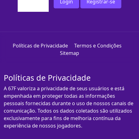
Login
Registrar-se
Políticas de Privacidade
Termos e Condições
Sitemap
Políticas de Privacidade
A 67F valoriza a privacidade de seus usuários e está
empenhada em proteger todas as informações
pessoais fornecidas durante o uso de nossos canais de
comunicação. Todos os dados coletados são utilizados
exclusivamente para fins de melhoria contínua da
experiência de nossos jogadores.