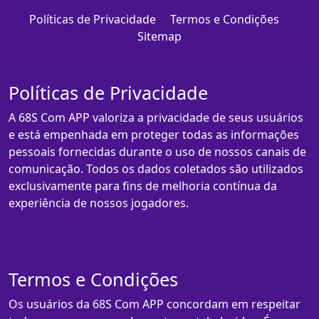
Políticas de Privacidade
Termos e Condições
Sitemap
Políticas de Privacidade
A 68S Com APP valoriza a privacidade de seus usuários
e está empenhada em proteger todas as informações
pessoais fornecidas durante o uso de nossos canais de
comunicação. Todos os dados coletados são utilizados
exclusivamente para fins de melhoria contínua da
experiência de nossos jogadores.
Termos e Condições
Os usuários da 68S Com APP concordam em respeitar