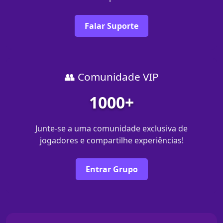
Falar Suporte
👥 Comunidade VIP
1000+
Junte-se a uma comunidade exclusiva de
jogadores e compartilhe experiências!
Entrar Grupo