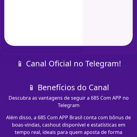
📱 Canal Oficial no Telegram!
📱 Benefícios do Canal
Descubra as vantagens de seguir a 68S Com APP no
Telegram
Além disso, a 68S Com APP Brasil conta com bônus de
boas-vindas, cashout disponível e estatísticas em
tempo real, ideais para quem aposta de forma