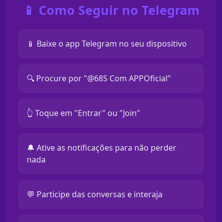
📱 Como Seguir no Telegram
📱 Baixe o app Telegram no seu dispositivo
🔍 Procure por "@68S Com APPOficial"
👆 Toque em "Entrar" ou "Join"
🔔 Ative as notificações para não perder
nada
💬 Participe das conversas e interaja