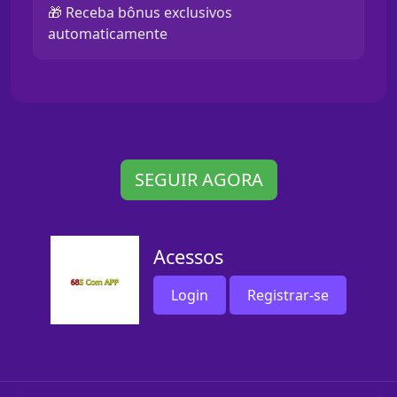
🎁 Receba bônus exclusivos
automaticamente
SEGUIR AGORA
Acessos
Login
Registrar-se