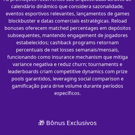
calendário dinâmico que considera sazonalidade,
eventos esportivos relevantes, lançamentos de games
blockbuster e datas comerciais estratégicas. Reload
bonuses oferecem matched percentages em depósitos
subsequentes, mantendo engagement de jogadores
estabelecidos; cashback programs retornam
percentuais de net losses semanais/mensais,
funcionando como insurance mechanism que mitiga
variance negativa e reduz churn; tournaments e
leaderboards criam competitive dynamics com prize
pools garantidos, leveraging social comparison e
gamificação para drive volume durante períodos
específicos.
🎁 Bônus Exclusivos