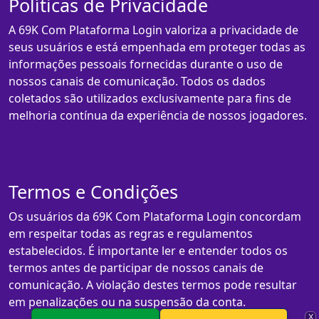
Políticas de Privacidade
A 69K Com Plataforma Login valoriza a privacidade de
seus usuários e está empenhada em proteger todas as
informações pessoais fornecidas durante o uso de
nossos canais de comunicação. Todos os dados
coletados são utilizados exclusivamente para fins de
melhoria contínua da experiência de nossos jogadores.
Termos e Condições
Os usuários da 69K Com Plataforma Login concordam
em respeitar todas as regras e regulamentos
estabelecidos. É importante ler e entender todos os
termos antes de participar de nossos canais de
comunicação. A violação destes termos pode resultar
em penalizações ou na suspensão da conta.
X