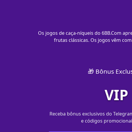
Os jogos de caça-níqueis do 6BB.Com apres
frutas clássicas. Os jogos vêm com
🎁 Bônus Exclu
VIP
Receba bônus exclusivos do Telegra
e códigos promocionai