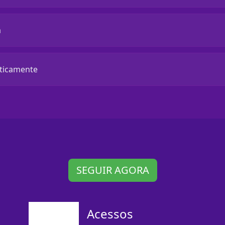
a
aticamente
SEGUIR AGORA
Acessos