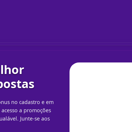
lhor
postas
ônus no cadastro e em
m acesso a promoções
ualável. Junte-se aos