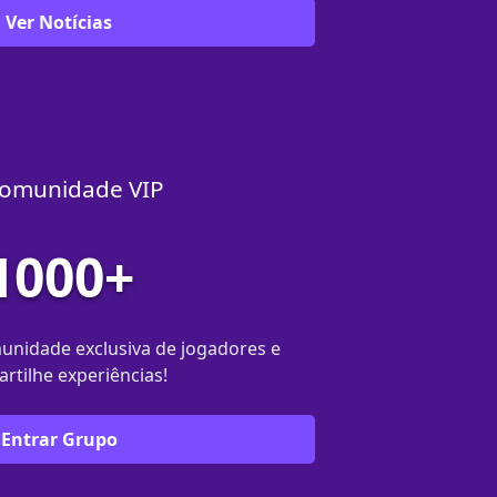
Ver Notícias
Comunidade VIP
1000+
unidade exclusiva de jogadores e
rtilhe experiências!
Entrar Grupo