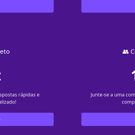
reto
👥 
t
espostas rápidas e
Junte-se a uma com
lizado!
compa
e