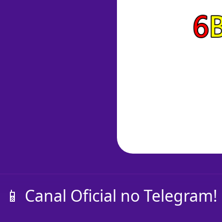
📱 Canal Oficial no Telegram!