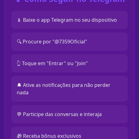
📱 Baixe o app Telegram no seu dispositivo
🔍 Procure por "@7359Oficial"
👆 Toque em "Entrar" ou "Join"
🔔 Ative as notificações para não perder
nada
💬 Participe das conversas e interaja
🎁 Receba bônus exclusivos