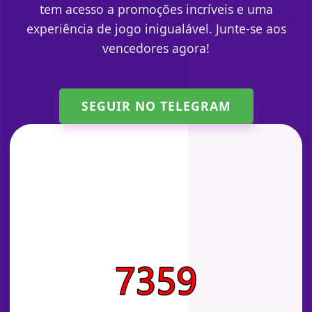
tem acesso a promoções incríveis e uma
experiência de jogo inigualável. Junte-se aos
vencedores agora!
SEGUIR NO TELEGRAM