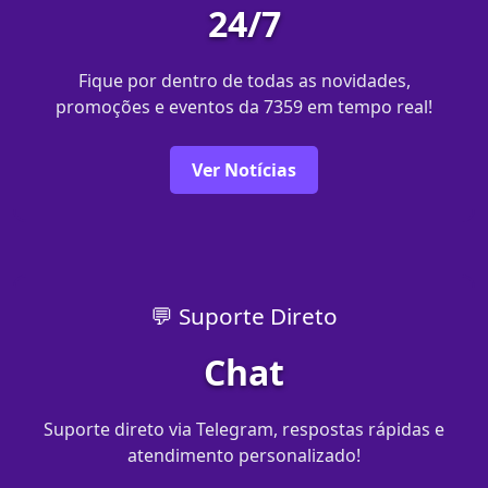
24/7
Fique por dentro de todas as novidades,
promoções e eventos da 7359 em tempo real!
Ver Notícias
💬 Suporte Direto
Chat
Suporte direto via Telegram, respostas rápidas e
atendimento personalizado!