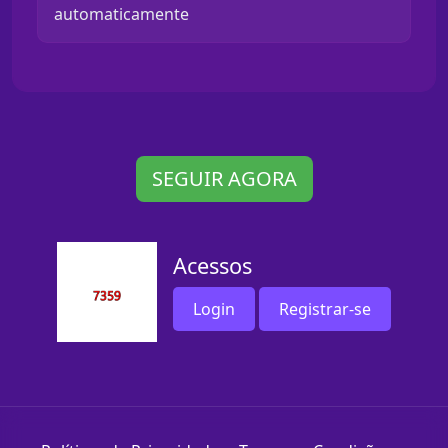
automaticamente
SEGUIR AGORA
Acessos
Login
Registrar-se