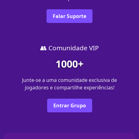
Falar Suporte
👥 Comunidade VIP
1000+
Junte-se a uma comunidade exclusiva de
jogadores e compartilhe experiências!
Entrar Grupo