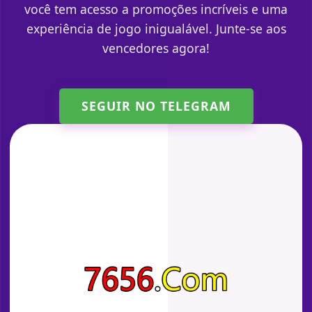
você tem acesso a promoções incríveis e uma
experiência de jogo inigualável. Junte-se aos
vencedores agora!
SEGUIR NO TELEGRAM