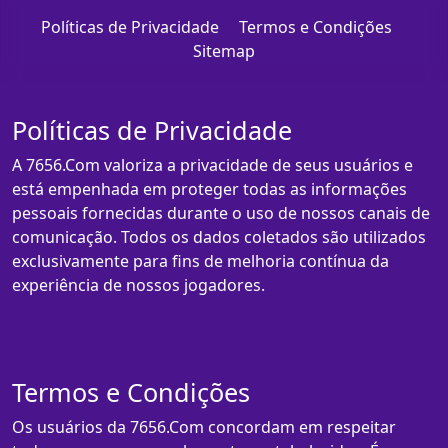
Políticas de Privacidade
Termos e Condições
Sitemap
Políticas de Privacidade
A 7656.Com valoriza a privacidade de seus usuários e
está empenhada em proteger todas as informações
pessoais fornecidas durante o uso de nossos canais de
comunicação. Todos os dados coletados são utilizados
exclusivamente para fins de melhoria contínua da
experiência de nossos jogadores.
Termos e Condições
Os usuários da 7656.Com concordam em respeitar