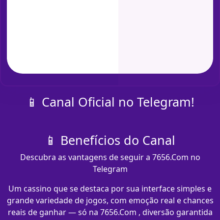
📱 Canal Oficial no Telegram!
📱 Benefícios do Canal
Descubra as vantagens de seguir a 7656.Com no
Telegram
Um cassino que se destaca por sua interface simples e
grande variedade de jogos, com emoção real e chances
reais de ganhar — só na 7656.Com , diversão garantida