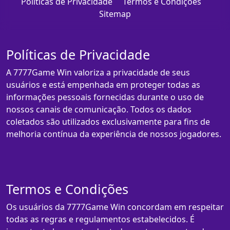
Políticas de Privacidade
Termos e Condições
Sitemap
Políticas de Privacidade
A 7777Game Win valoriza a privacidade de seus
usuários e está empenhada em proteger todas as
informações pessoais fornecidas durante o uso de
nossos canais de comunicação. Todos os dados
coletados são utilizados exclusivamente para fins de
melhoria contínua da experiência de nossos jogadores.
Termos e Condições
Os usuários da 7777Game Win concordam em respeitar
todas as regras e regulamentos estabelecidos. É