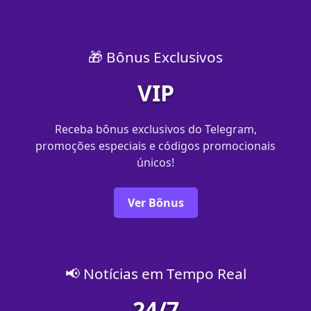
🎁 Bônus Exclusivos
VIP
Receba bônus exclusivos do Telegram,
promoções especiais e códigos promocionais
únicos!
Ver Bônus
📢 Notícias em Tempo Real
24/7