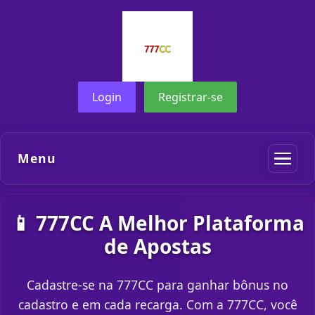
Login
Registrar-se
Menu
📱 777CC A Melhor Plataforma
de Apostas
Cadastre-se na 777CC para ganhar bônus no
cadastro e em cada recarga. Com a 777CC, você