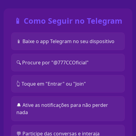
📱 Como Seguir no Telegram
📱 Baixe o app Telegram no seu dispositivo
🔍 Procure por "@777CCOficial"
👆 Toque em "Entrar" ou "Join"
🔔 Ative as notificações para não perder
nada
💬 Participe das conversas e interaja