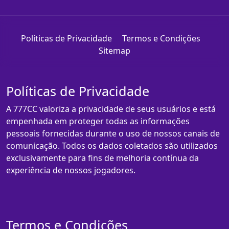
Políticas de Privacidade
Termos e Condições
Sitemap
Políticas de Privacidade
A 777CC valoriza a privacidade de seus usuários e está
empenhada em proteger todas as informações
pessoais fornecidas durante o uso de nossos canais de
comunicação. Todos os dados coletados são utilizados
exclusivamente para fins de melhoria contínua da
experiência de nossos jogadores.
Termos e Condições