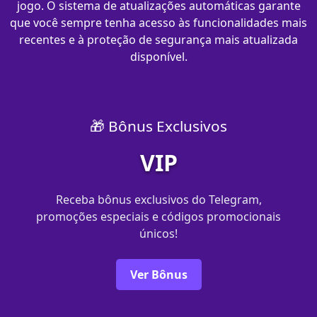
jogo. O sistema de atualizações automáticas garante
que você sempre tenha acesso às funcionalidades mais
recentes e à proteção de segurança mais atualizada
disponível.
🎁 Bônus Exclusivos
VIP
Receba bônus exclusivos do Telegram,
promoções especiais e códigos promocionais
únicos!
Ver Bônus