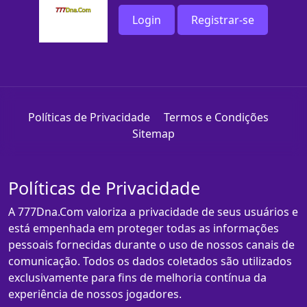
Login
Registrar-se
Políticas de Privacidade
Termos e Condições
Sitemap
Políticas de Privacidade
A 777Dna.Com valoriza a privacidade de seus usuários e
está empenhada em proteger todas as informações
pessoais fornecidas durante o uso de nossos canais de
comunicação. Todos os dados coletados são utilizados
exclusivamente para fins de melhoria contínua da
experiência de nossos jogadores.