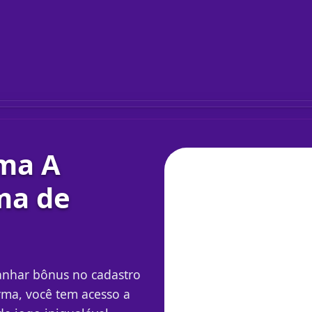
rma A
ma de
anhar bônus no cadastro
rma, você tem acesso a