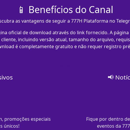
📱 Benefícios do Canal
scubra as vantagens de seguir a 777H Plataforma no Teleg
ina oficial de download através do link fornecido. A págin
liente, incluindo versão atual, tamanho do arquivo, requis
nload é completamente gratuito e não requer registro pré
sivos
📢 Notí
m, promoções especiais
Fique por dentro d
s únicos!
eventos da 77