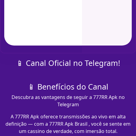
📱 Canal Oficial no Telegram!
📱 Benefícios do Canal
Descubra as vantagens de seguir a 777RR Apk no
Telegram
A 777RR Apk oferece transmissões ao vivo em alta
definição — com a 777RR Apk Brasil , você se sente em
um cassino de verdade, com imersão total.