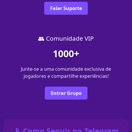
Falar Suporte
👥 Comunidade VIP
1000+
Junte-se a uma comunidade exclusiva de
jogadores e compartilhe experiências!
Entrar Grupo
📱 Como Seguir no Telegram