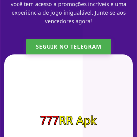
você tem acesso a promoções incríveis e uma
experiência de jogo inigualável. Junte-se aos
vencedores agora!
SEGUIR NO TELEGRAM