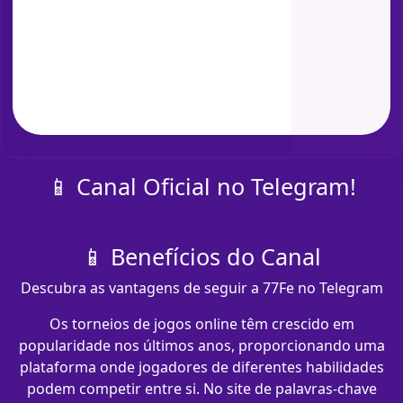
📱 Canal Oficial no Telegram!
📱 Benefícios do Canal
Descubra as vantagens de seguir a 77Fe no Telegram
Os torneios de jogos online têm crescido em
popularidade nos últimos anos, proporcionando uma
plataforma onde jogadores de diferentes habilidades
podem competir entre si. No site de palavras-chave