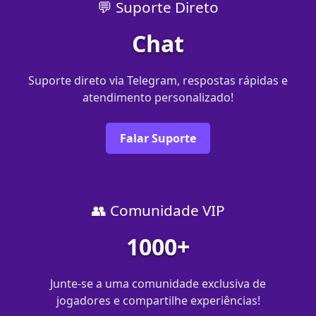
💬 Suporte Direto
Chat
Suporte direto via Telegram, respostas rápidas e
atendimento personalizado!
Falar Suporte
👥 Comunidade VIP
1000+
Junte-se a uma comunidade exclusiva de
jogadores e compartilhe experiências!