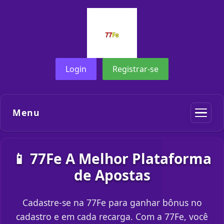
Login
Registrar-se
Menu
📱 77Fe A Melhor Plataforma
de Apostas
Cadastre-se na 77Fe para ganhar bônus no
cadastro e em cada recarga. Com a 77Fe, você