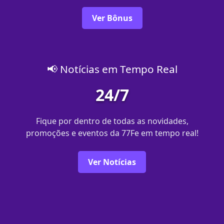
Ver Bônus
📢 Notícias em Tempo Real
24/7
Fique por dentro de todas as novidades,
promoções e eventos da 77Fe em tempo real!
Ver Notícias