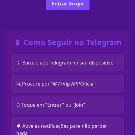
Entrar Grupo
📱 Como Seguir no Telegram
📱 Baixe o app Telegram no seu dispositivo
🔍 Procure por "@77Vip APPOficial"
👆 Toque em "Entrar" ou "Join"
🔔 Ative as notificações para não perder
nada