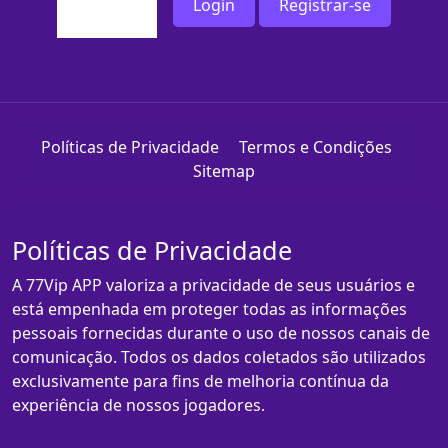
Login
Registrar-se
Políticas de Privacidade
Termos e Condições
Sitemap
Políticas de Privacidade
A 77Vip APP valoriza a privacidade de seus usuários e
está empenhada em proteger todas as informações
pessoais fornecidas durante o uso de nossos canais de
comunicação. Todos os dados coletados são utilizados
exclusivamente para fins de melhoria contínua da
experiência de nossos jogadores.