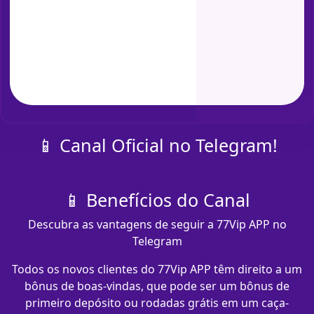
📱 Canal Oficial no Telegram!
📱 Benefícios do Canal
Descubra as vantagens de seguir a 77Vip APP no
Telegram
Todos os novos clientes do 77Vip APP têm direito a um
bônus de boas-vindas, que pode ser um bônus de
primeiro depósito ou rodadas grátis em um caça-