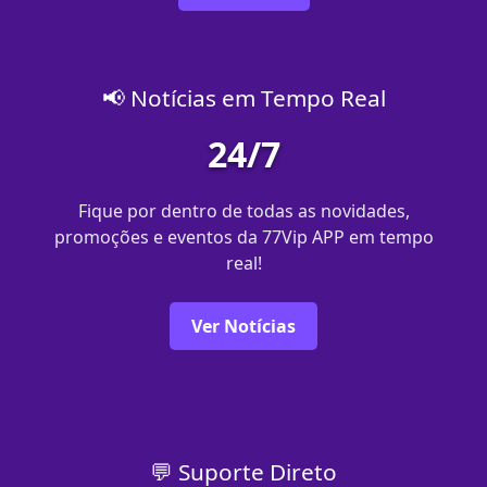
📢 Notícias em Tempo Real
24/7
Fique por dentro de todas as novidades,
promoções e eventos da 77Vip APP em tempo
real!
Ver Notícias
💬 Suporte Direto