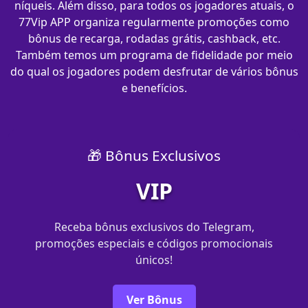
níqueis. Além disso, para todos os jogadores atuais, o
77Vip APP organiza regularmente promoções como
bônus de recarga, rodadas grátis, cashback, etc.
Também temos um programa de fidelidade por meio
do qual os jogadores podem desfrutar de vários bônus
e benefícios.
🎁 Bônus Exclusivos
VIP
Receba bônus exclusivos do Telegram,
promoções especiais e códigos promocionais
únicos!
Ver Bônus