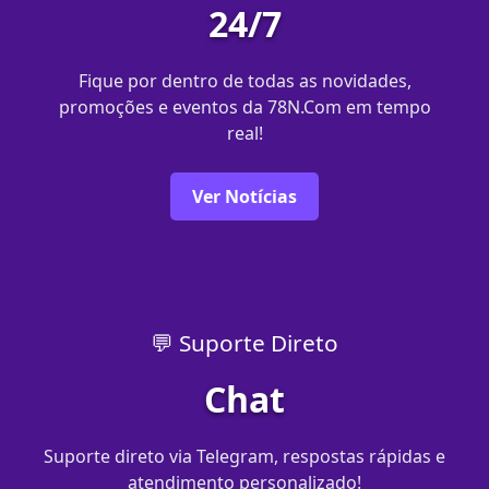
24/7
Fique por dentro de todas as novidades,
promoções e eventos da 78N.Com em tempo
real!
Ver Notícias
💬 Suporte Direto
Chat
Suporte direto via Telegram, respostas rápidas e
atendimento personalizado!