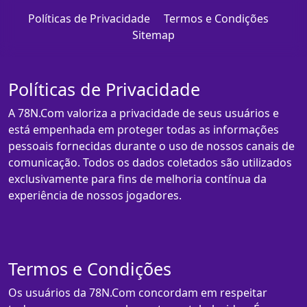
Políticas de Privacidade
Termos e Condições
Sitemap
Políticas de Privacidade
A 78N.Com valoriza a privacidade de seus usuários e
está empenhada em proteger todas as informações
pessoais fornecidas durante o uso de nossos canais de
comunicação. Todos os dados coletados são utilizados
exclusivamente para fins de melhoria contínua da
experiência de nossos jogadores.
Termos e Condições
Os usuários da 78N.Com concordam em respeitar