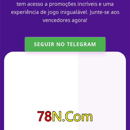
tem acesso a promoções incríveis e uma
experiência de jogo inigualável. Junte-se aos
vencedores agora!
SEGUIR NO TELEGRAM