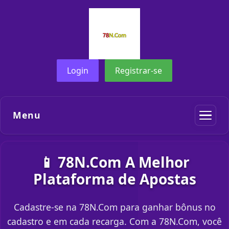
Login
Registrar-se
Menu
📱 78N.Com A Melhor
Plataforma de Apostas
Cadastre-se na 78N.Com para ganhar bônus no
cadastro e em cada recarga. Com a 78N.Com, você