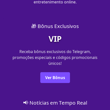
entretenimento online.
🎁 Bônus Exclusivos
VIP
Receba bônus exclusivos do Telegram,
promoções especiais e códigos promocionais
únicos!
Ver Bônus
📢 Notícias em Tempo Real