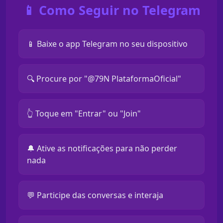
📱 Como Seguir no Telegram
📱 Baixe o app Telegram no seu dispositivo
🔍 Procure por "@79N PlataformaOficial"
👆 Toque em "Entrar" ou "Join"
🔔 Ative as notificações para não perder
nada
💬 Participe das conversas e interaja