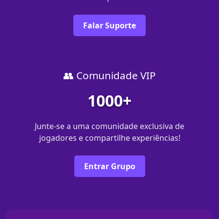
Falar Suporte
👥 Comunidade VIP
1000+
Junte-se a uma comunidade exclusiva de
jogadores e compartilhe experiências!
Entrar Grupo