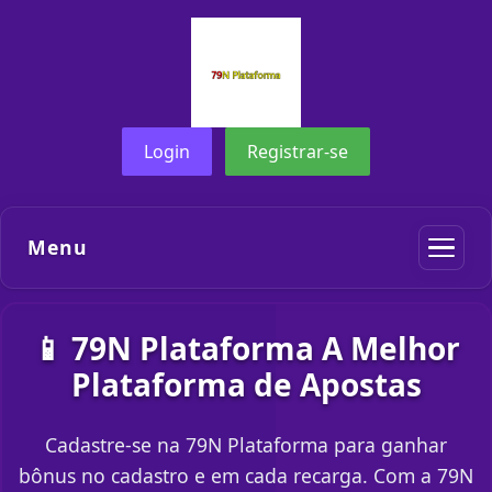
Login
Registrar-se
Menu
📱 79N Plataforma A Melhor
Plataforma de Apostas
Cadastre-se na 79N Plataforma para ganhar
bônus no cadastro e em cada recarga. Com a 79N