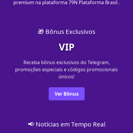
premium na plataforma 79N Plataforma Brasil .
🎁 Bônus Exclusivos
VIP
Receba bônus exclusivos do Telegram,
promoções especiais e códigos promocionais
únicos!
Ver Bônus
📢 Notícias em Tempo Real