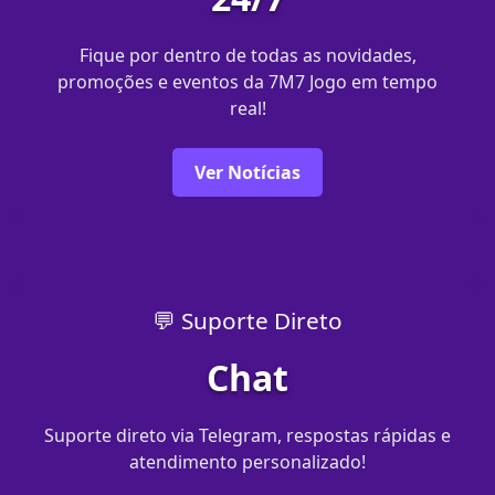
Fique por dentro de todas as novidades,
promoções e eventos da 7M7 Jogo em tempo
real!
Ver Notícias
💬 Suporte Direto
Chat
Suporte direto via Telegram, respostas rápidas e
atendimento personalizado!