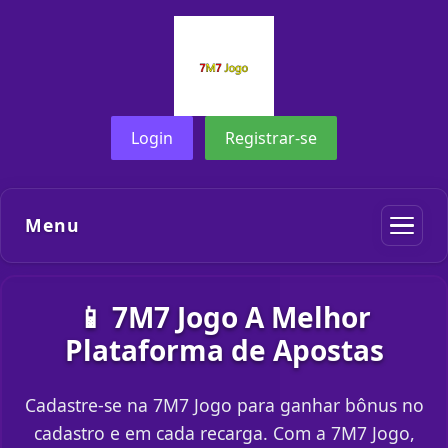
Login
Registrar-se
Menu
📱 7M7 Jogo A Melhor
Plataforma de Apostas
Cadastre-se na 7M7 Jogo para ganhar bônus no
cadastro e em cada recarga. Com a 7M7 Jogo,