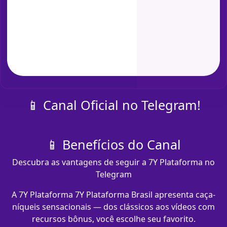
📱 Canal Oficial no Telegram!
📱 Benefícios do Canal
Descubra as vantagens de seguir a 7Y Plataforma no
Telegram
A 7Y Plataforma 7Y Plataforma Brasil apresenta caça-
níqueis sensacionais — dos clássicos aos vídeos com
recursos bônus, você escolhe seu favorito.