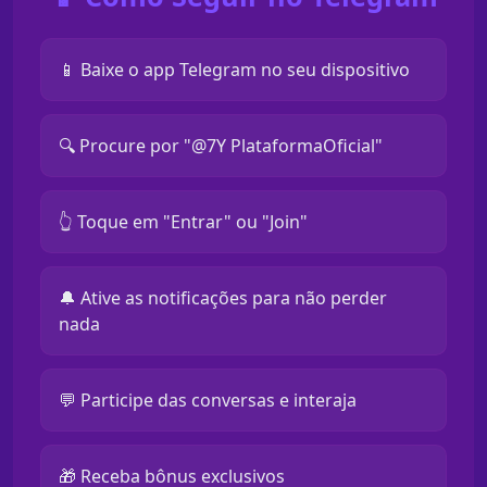
📱 Baixe o app Telegram no seu dispositivo
🔍 Procure por "@7Y PlataformaOficial"
👆 Toque em "Entrar" ou "Join"
🔔 Ative as notificações para não perder
nada
💬 Participe das conversas e interaja
🎁 Receba bônus exclusivos