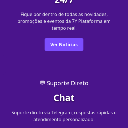
Fique por dentro de todas as novidades,
promoções e eventos da 7Y Plataforma em
tempo real!
Ver Notícias
💬 Suporte Direto
Chat
Suporte direto via Telegram, respostas rápidas e
atendimento personalizado!