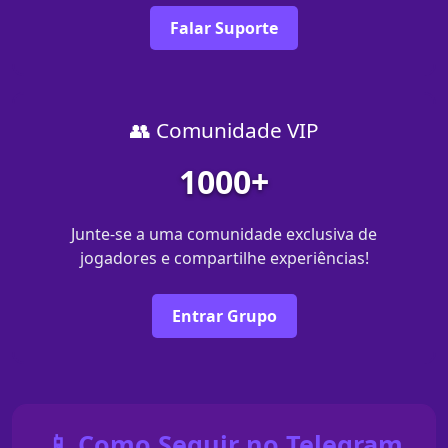
Falar Suporte
👥 Comunidade VIP
1000+
Junte-se a uma comunidade exclusiva de
jogadores e compartilhe experiências!
Entrar Grupo
📱 Como Seguir no Telegram