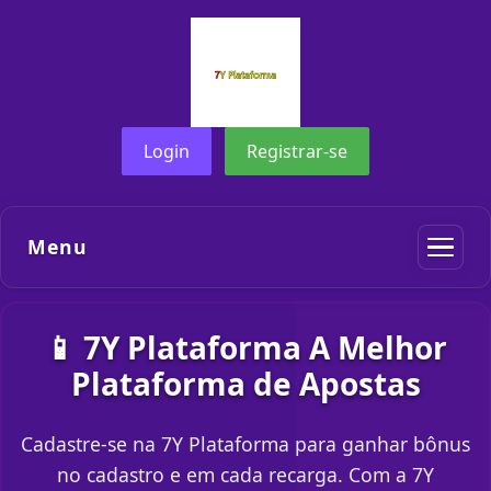
Login
Registrar-se
Menu
📱 7Y Plataforma A Melhor
Plataforma de Apostas
Cadastre-se na 7Y Plataforma para ganhar bônus
no cadastro e em cada recarga. Com a 7Y