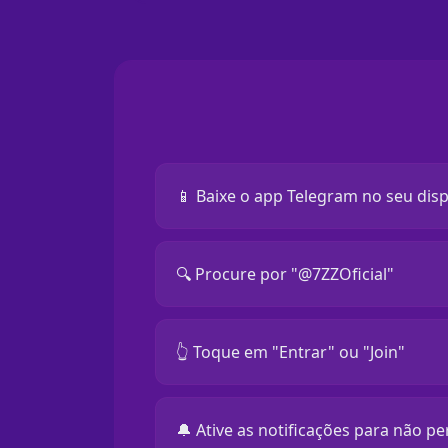
📱 Baixe o app Telegram no seu disp
🔍 Procure por "@7ZZOficial"
👆 Toque em "Entrar" ou "Join"
🔔 Ative as notificações para não p