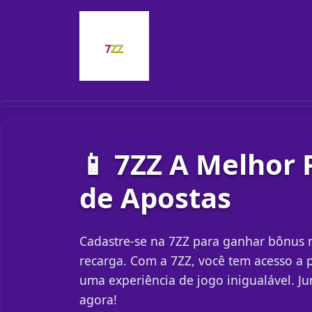
📱 7ZZ A Melhor
de Apostas
Cadastre-se na 7ZZ para ganhar bônus 
recarga. Com a 7ZZ, você tem acesso a 
uma experiência de jogo inigualável. J
agora!