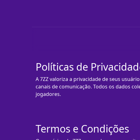
Políticas de Privacida
A 7ZZ valoriza a privacidade de seus usuár
canais de comunicação. Todos os dados cole
jogadores.
Termos e Condições