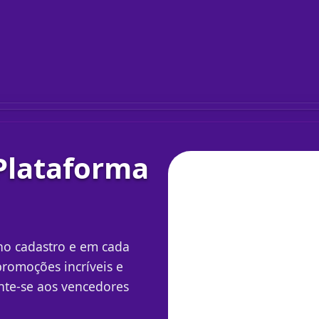
 Plataforma
no cadastro e em cada
promoções incríveis e
unte-se aos vencedores