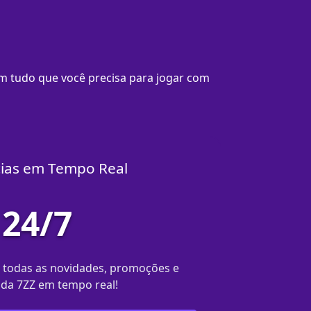
 tem tudo que você precisa para jogar com
cias em Tempo Real
24/7
e todas as novidades, promoções e
 da 7ZZ em tempo real!