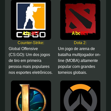
Counter-Strike:
Dota 2:
Global Offensive
Um jogo de arena de
(CS:GO): Um dos jogos
batalha multijogador on-
de tiro em primeira
line (MOBA) altamente
pessoa mais populares
popular com grandes
nos esportes eletrônicos.
torneios globais.