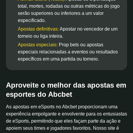
total, mortes, rodadas ou outras métricas do jogo
serão superiores ou inferiores a um valor
especificado.
Apostas definitivas:
Apostar no vencedor de um
torneio ou liga inteira.
Apostas especiais:
Prop bets ou apostas
especiais relacionadas a eventos ou resultados
específicos em uma partida ou torneio.
Aproveite o melhor das apostas em
esportes do Abcbet
As apostas em eSports no Abcbet proporcionam uma
experiência empolgante e envolvente para os entusiastas
de eSports, permitindo que eles façam parte da ação e
apoiem seus times e jogadores favoritos. Nosso site é