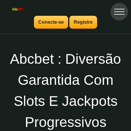
Conecte-se
Registro
Abcbet : Diversão
Garantida Com
Slots E Jackpots
Progressivos