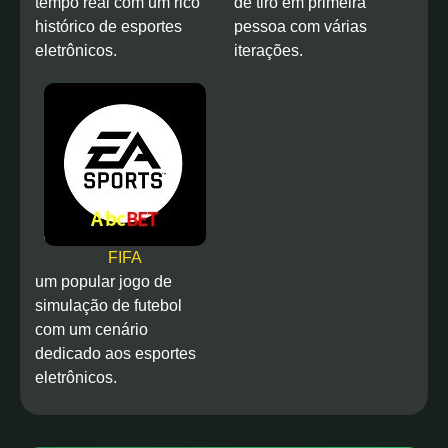
tempo real com um rico
de tiro em primeira
histórico de esportes
pessoa com várias
eletrônicos.
iterações.
FIFA
um popular jogo de
simulação de futebol
com um cenário
dedicado aos esportes
eletrônicos.