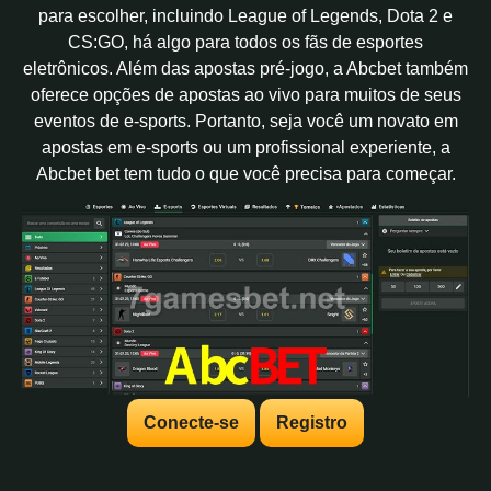
para escolher, incluindo League of Legends, Dota 2 e
CS:GO, há algo para todos os fãs de esportes
eletrônicos. Além das apostas pré-jogo, a Abcbet também
oferece opções de apostas ao vivo para muitos de seus
eventos de e-sports. Portanto, seja você um novato em
apostas em e-sports ou um profissional experiente, a
Abcbet bet tem tudo o que você precisa para começar.
Conecte-se
Registro