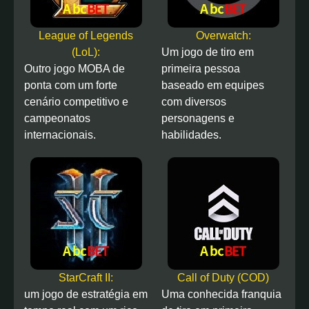
League of Legends
Overwatch:
(LoL):
Um jogo de tiro em
Outro jogo MOBA de
primeira pessoa
ponta com um forte
baseado em equipes
cenário competitivo e
com diversos
campeonatos
personagens e
internacionais.
habilidades.
StarCraft II:
Call of Duty (COD)
um jogo de estratégia em
Uma conhecida franquia