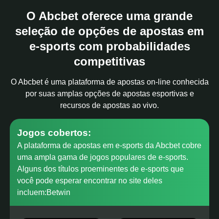
O Abcbet oferece uma grande
seleção de opções de apostas em
e-sports com probabilidades
competitivas
O Abcbet é uma plataforma de apostas on-line conhecida
por suas amplas opções de apostas esportivas e
recursos de apostas ao vivo.
Jogos cobertos:
A plataforma de apostas em e-sports da Abcbet cobre
uma ampla gama de jogos populares de e-sports.
Alguns dos títulos proeminentes de e-sports que
você pode esperar encontrar no site deles
incluem:
Betwin