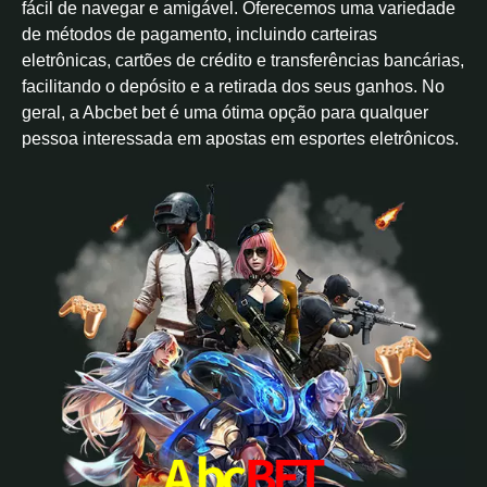
fácil de navegar e amigável. Oferecemos uma variedade
de métodos de pagamento, incluindo carteiras
eletrônicas, cartões de crédito e transferências bancárias,
facilitando o depósito e a retirada dos seus ganhos. No
geral, a Abcbet bet é uma ótima opção para qualquer
pessoa interessada em apostas em esportes eletrônicos.